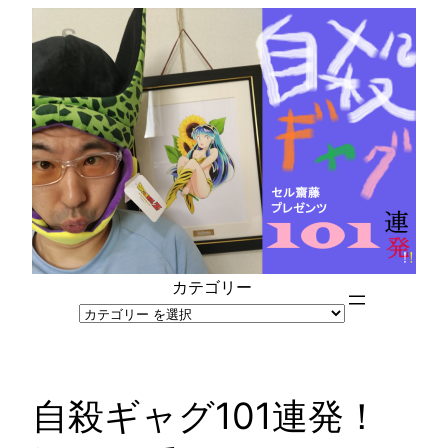
内
容
を
ス
キ
ッ
プ
カテゴリー
自殺ギャグ101連発！